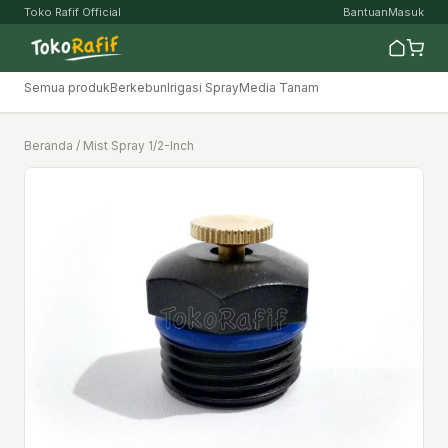
Toko Rafif Official
Bantuan
Masuk
Semua produk
Berkebun
Irigasi Spray
Media Tanam
Beranda
/ Mist Spray 1/2-Inch