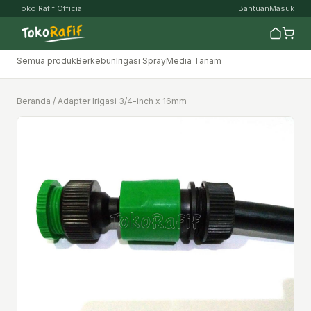
Toko Rafif Official
Bantuan
Masuk
Semua produk
Berkebun
Irigasi Spray
Media Tanam
Beranda
/ Adapter Irigasi 3/4-inch x 16mm