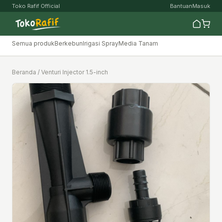
Toko Rafif Official
Bantuan
Masuk
Semua produk
Berkebun
Irigasi Spray
Media Tanam
Beranda
/ Venturi Injector 1.5-inch