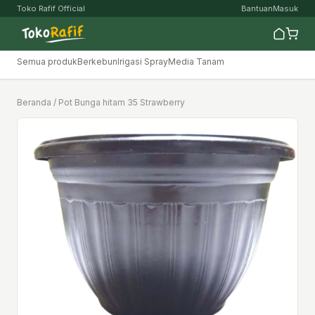
Toko Rafif Official
Bantuan
Masuk
Semua produk
Berkebun
Irigasi Spray
Media Tanam
Beranda
/ Pot Bunga hitam 35 Strawberry