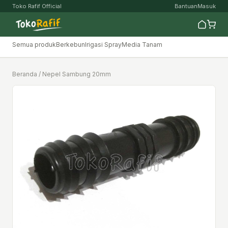
Toko Rafif Official
Bantuan
Masuk
Semua produk
Berkebun
Irigasi Spray
Media Tanam
Beranda
/ Nepel Sambung 20mm