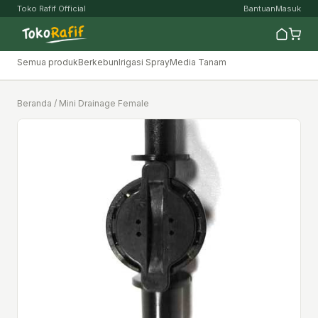
Toko Rafif Official
Bantuan
Masuk
Semua produk
Berkebun
Irigasi Spray
Media Tanam
Beranda
/ Mini Drainage Female