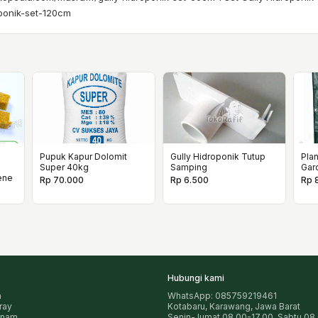
oponik-set-120cm
Pupuk Kapur Dolomit
Gully Hidroponik Tutup
Plan
Super 40kg
Samping
Gar
ene
Rp 70.000
Rp 6.500
Rp 
Hubungi kami
n
WhatsApp: 085759219461
pray
Kotabaru, Karawang, Jawa Barat
anam
Senin-Jumat 08.00-17.00, Sabtu 08