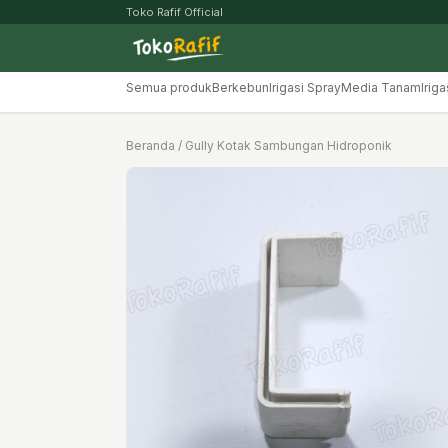
Toko Rafif Official
Semua produk
Berkebun
Irigasi Spray
Media Tanam
Iriga
Beranda
/ Gully Kotak Sambungan Hidroponik