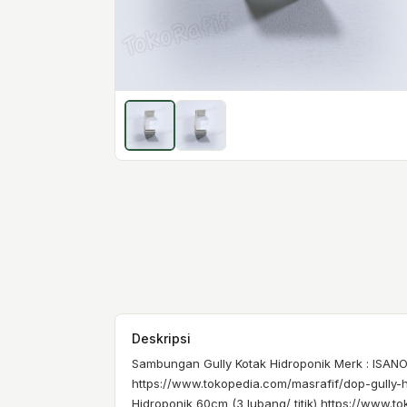
Deskripsi
Sambungan Gully Kotak Hidroponik Merk : ISANO 
https://www.tokopedia.com/masrafif/dop-gully-hi
Hidroponik 60cm (3 lubang/ titik) https://www.to