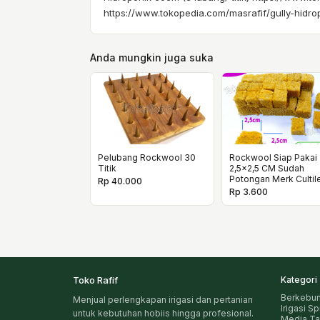
https://www.tokopedia.com/masrafif/gully-hidr
Anda mungkin juga suka
Pelubang Rockwool 30
Rockwool Siap Pakai
Titik
2,5x2,5 CM Sudah
Potongan Merk Cultil
Rp 40.000
Rp 3.600
Toko Rafif
Kategori
Berkebu
Menjual perlengkapan irigasi dan pertanian
Irigasi S
untuk kebutuhan hobiis hingga profesional.
Media T