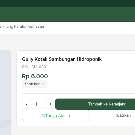
si
Fitting Paralon
Kemasan
Gully Kotak Sambungan Hidroponik
SKU: GUL0001
Rp 6.000
Stok habis
-
+
+ Tambah ke Keranjang
Tanya Admin
Bagikan