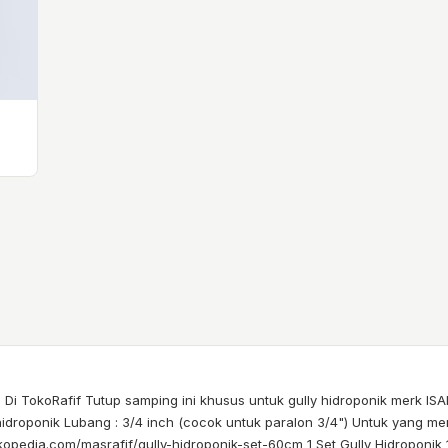
Di TokoRafif Tutup samping ini khusus untuk gully hidroponik merk IS
droponik Lubang : 3/4 inch (cocok untuk paralon 3/4") Untuk yang mengin
kopedia.com/masrafif/gully-hidroponik-set-60cm 1 Set Gully Hidroponik 1