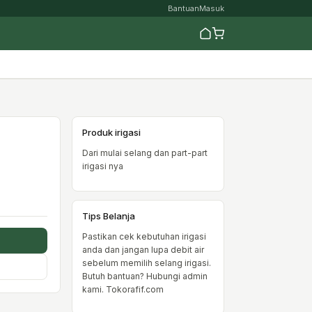
Bantuan
Masuk
Produk irigasi
Dari mulai selang dan part-part
irigasi nya
Tips Belanja
Pastikan cek kebutuhan irigasi
anda dan jangan lupa debit air
sebelum memilih selang irigasi.
Butuh bantuan? Hubungi admin
kami. Tokorafif.com