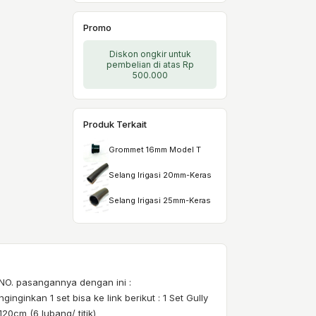
Promo
Diskon ongkir untuk
pembelian di atas Rp
500.000
Produk Terkait
Grommet 16mm Model T
Selang Irigasi 20mm-Keras
Selang Irigasi 25mm-Keras
ANO. pasangannya dengan ini :
ginkan 1 set bisa ke link berikut : 1 Set Gully
20cm (6 lubang/ titik)