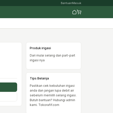
Bantuan
Masuk
Produk irigasi
Dari mulai selang dan part-part
irigasi nya
Tips Belanja
Pastikan cek kebutuhan irigasi
anda dan jangan lupa debit air
sebelum memilih selang irigasi.
Butuh bantuan? Hubungi admin
kami. Tokorafif.com