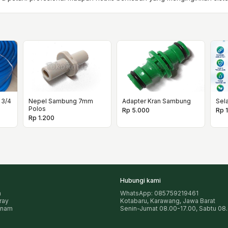
 3/4
Nepel Sambung 7mm
Adapter Kran Sambung
Sel
Polos
Rp 5.000
Rp 
Rp 1.200
Hubungi kami
n
WhatsApp: 085759219461
pray
Kotabaru, Karawang, Jawa Barat
anam
Senin-Jumat 08.00-17.00, Sabtu 08