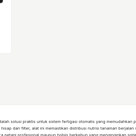
 adalah solusi praktis untuk sistem fertigasi otomatis yang memudahka
 hisap dan filter, alat ini memastikan distribusi nutrisi tanaman berjala
a petani profesional maupun hobiis berkebun yang menginginkan sis