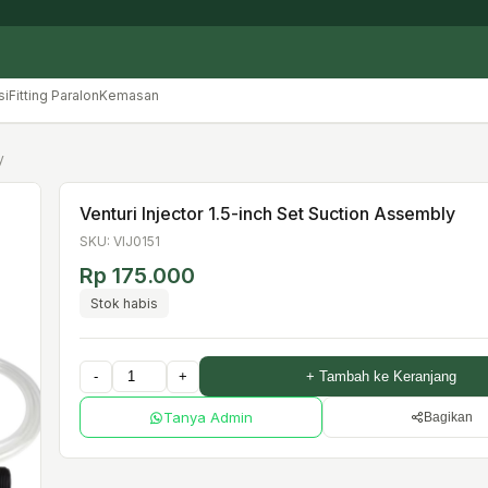
si
Fitting Paralon
Kemasan
y
Venturi Injector 1.5-inch Set Suction Assembly
SKU: VIJ0151
Rp 175.000
Stok habis
-
+
+ Tambah ke Keranjang
Tanya Admin
Bagikan