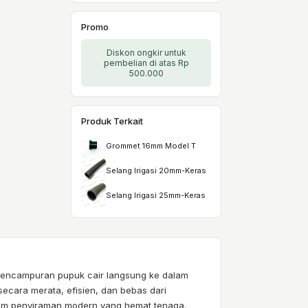
Promo
Diskon ongkir untuk
pembelian di atas Rp
500.000
Produk Terkait
Grommet 16mm Model T
Selang Irigasi 20mm-Keras
Selang Irigasi 25mm-Keras
n pencampuran pupuk cair langsung ke dalam
n secara merata, efisien, dan bebas dari
tem penyiraman modern yang hemat tenaga.