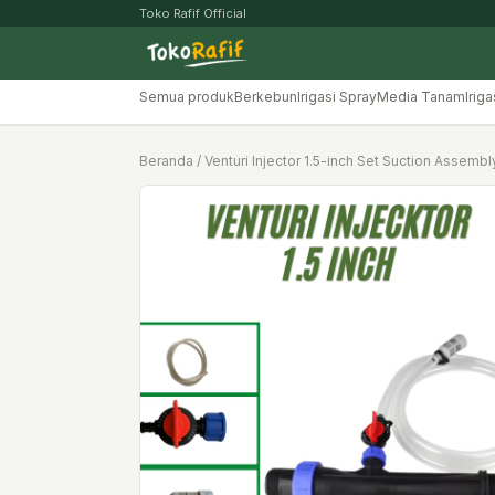
Toko Rafif Official
Semua produk
Berkebun
Irigasi Spray
Media Tanam
Iriga
Beranda
/ Venturi Injector 1.5-inch Set Suction Assembl