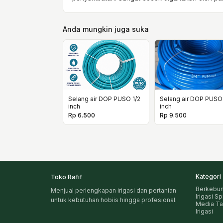
Anda mungkin juga suka
Selang air DOP PUSO 1/2
Selang air DOP PUSO
inch
inch
Rp 6.500
Rp 9.500
Toko Rafif
Kategori
Berkebu
Menjual perlengkapan irigasi dan pertanian
Irigasi S
untuk kebutuhan hobiis hingga profesional.
Media T
Irigasi