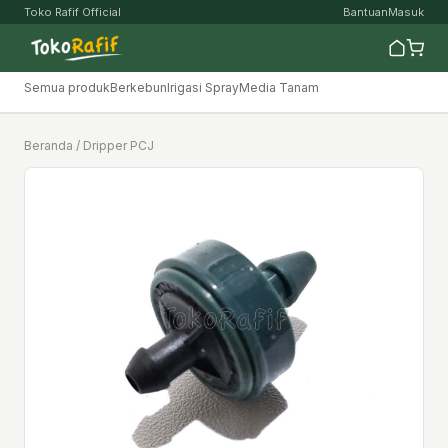
Toko Rafif Official
Bantuan
Masuk
Semua produk
Berkebun
Irigasi Spray
Media Tanam
Beranda
/ Dripper PCJ