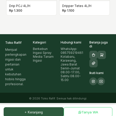
Drip PCJ 4L/H
Dripper Tetes 4L/H
Rp 1.300
Rp 1.100
Toko Rafif
Kategori
Hubungi kami
Belanja juga
di
Berkebun
WhatsApp:
Menjual
Irigasi Spray
085759219461
perlengkapan
Media Tanam
Kotabaru,
irigasi dan
Irigasi
Karawang,
pertanian
Jawa Barat
Senin-Jumat
untuk
08.00-17.00,
Ikuti kami
kebutuhan
Sabtu 08.00-
hobiis hingga
15.00
profesional.
© 2026 Toko Rafif. Semua hak dilindungi.
Tanya WA
+ Keranjang