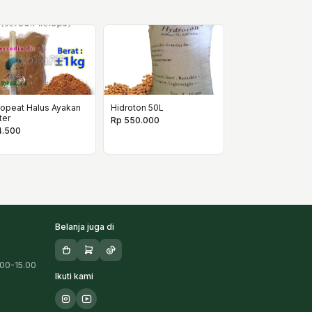
opeat Halus Ayakan
Hidroton 50L
ter
Rp 550.000
4.500
Belanja juga di
.00-15.00
Ikuti kami