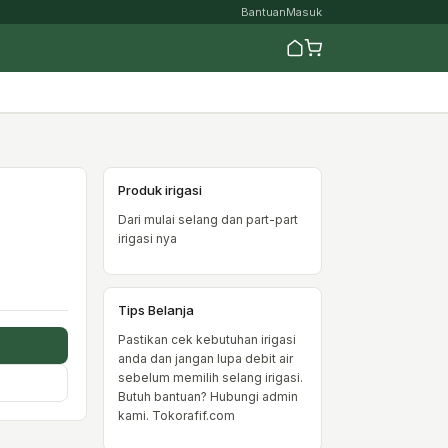
Bantuan
Masuk
Produk irigasi
Dari mulai selang dan part-part
irigasi nya
Tips Belanja
Pastikan cek kebutuhan irigasi
anda dan jangan lupa debit air
sebelum memilih selang irigasi.
Butuh bantuan? Hubungi admin
kami. Tokorafif.com