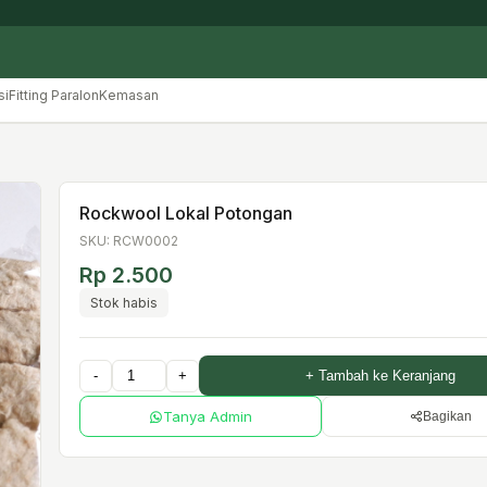
si
Fitting Paralon
Kemasan
Rockwool Lokal Potongan
SKU: RCW0002
Rp 2.500
Stok habis
-
+
+ Tambah ke Keranjang
Tanya Admin
Bagikan