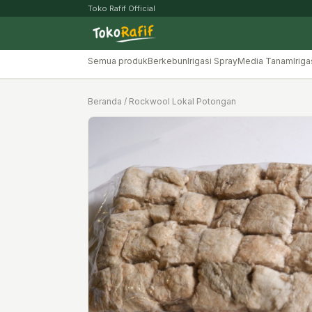
Toko Rafif Official
Semua produk
Berkebun
Irigasi Spray
Media Tanam
Iriga
Beranda
/ Rockwool Lokal Potongan