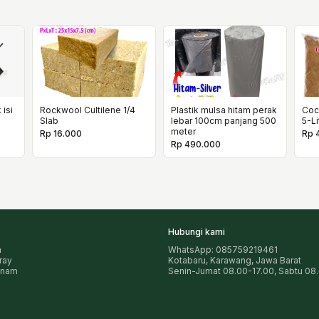
 isi
Rockwool Cultilene 1/4
Plastik mulsa hitam perak
Coc
Slab
lebar 100cm panjang 500
5-Li
meter
Rp 16.000
Rp 
Rp 490.000
Hubungi kami
n
WhatsApp: 085759219461
pray
Kotabaru, Karawang, Jawa Barat
anam
Senin-Jumat 08.00-17.00, Sabtu 08