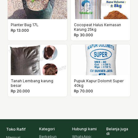
Planter Bag 17L
Cocopeat Halus Kemasan
Karung 25kg
Rp 13.000
Rp 30.000
Tanah Lembang karung
Pupuk Kapur Dolomit Super
besar
40kg
Rp 20.000
Rp 70.000
Toko Rafif
Kategori
Hubungi kami
Belanja juga
di
Berkebun
WhatsApp:
Menjual