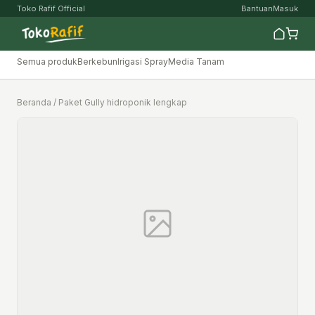
Toko Rafif Official
Bantuan
Masuk
Semua produk
Berkebun
Irigasi Spray
Media Tanam
Beranda
/ Paket Gully hidroponik lengkap