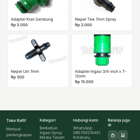
Adapter Kran Sambung
Nepel Tee 7mm Spray
Rp 5.000
Rp 2.000
Nepel Ulir 7mm
Adapter Irigasi 3/4-inch x 7-
12mm
Rp 500
Rp 15.000
Toko Rafif
Kategori
Hubungi kami
Belanja juga
di
Berkebun
WhatsApp:
Menjual
Irigasi Spray
085759219461
perlengkapan
Media Tanam
Kotabaru,