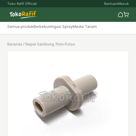
Toko Rafif Official
Bantuan
Masuk
Semua produk
Berkebun
Irigasi Spray
Media Tanam
Beranda
/ Nepel Sambung 7mm Polos