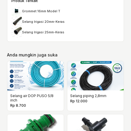
Produk Terkait
Grommet 16mm Model T
Selang Irigasi 20mm-Keras
Selang Irigasi 25mm-Keras
Anda mungkin juga suka
Selang air DOP PUSO 5/8
Selang piping 2,8mm
inch
Rp 12.000
Rp 8.700