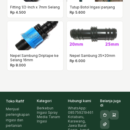
Fitting 1/2-Inch x 7mm Selang
Tutup Botol Irigasi panjang
Rp 4.500
Rp 5.600
Nepel Sambung Driptape ke
Nepel Sambung 25x20mm
Selang 16mm
Rp 6.000
Rp 8.000
Toko Rafif
Kategori
Hubungi kami
Belanja juga
di
Berkebun
WhatsApp:
Menjual
Irigasi Spray
085759219461
perlengkapan
Media Tanam
Kotabaru,
irigasi dan
Irigasi
Karawang,
pertanian
Jawa Barat
Senin-Jumat