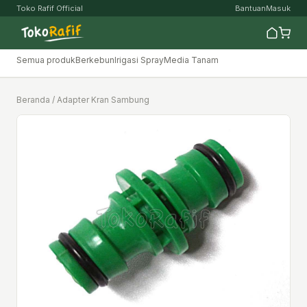
Toko Rafif Official
Bantuan
Masuk
Semua produk
Berkebun
Irigasi Spray
Media Tanam
Beranda
/ Adapter Kran Sambung