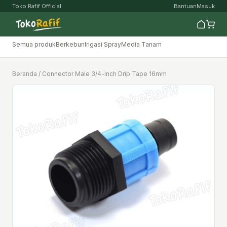
Toko Rafif Official
Bantuan
Masuk
Semua produk
Berkebun
Irigasi Spray
Media Tanam
Beranda
/ Connector Male 3/4-inch Drip Tape 16mm