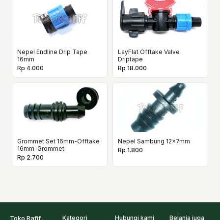
Nepel Endline Drip Tape
LayFlat Offtake Valve
16mm
Driptape
Rp 4.000
Rp 18.000
Grommet Set 16mm-Offtake
Nepel Sambung 12x7mm
16mm-Grommet
Rp 1.800
Rp 2.700
Toko Rafif
Kategori
Hubungi kami
Belanja juga