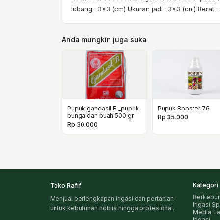
lubang : 3x3 (cm) Ukuran jadi : 3x3 (cm) Berat :
Anda mungkin juga suka
Pupuk gandasil B _pupuk
Pupuk Booster 76
bunga dan buah 500 gr
Rp 35.000
Rp 30.000
Toko Rafif
Kategori
Berkebu
Menjual perlengkapan irigasi dan pertanian
Irigasi S
untuk kebutuhan hobiis hingga profesional.
Media T
Irigasi