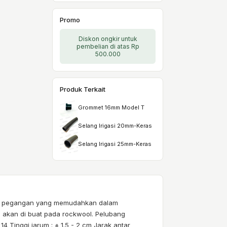
Promo
Diskon ongkir untuk
pembelian di atas Rp
500.000
Produk Terkait
Grommet 16mm Model T
Selang Irigasi 20mm-Keras
Selang Irigasi 25mm-Keras
kapi pegangan yang memudahkan dalam
akan di buat pada rockwool. Pelubang
14 Tinggi jarum : ± 1.5 - 2 cm Jarak antar