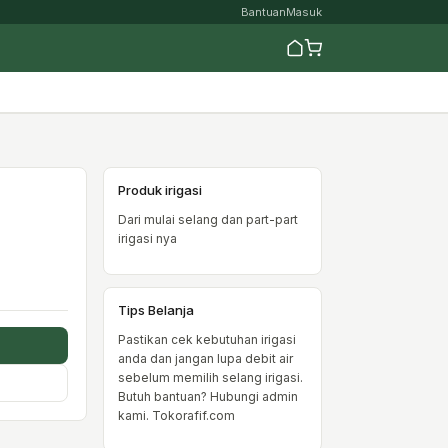
Bantuan
Masuk
Produk irigasi
Dari mulai selang dan part-part
irigasi nya
Tips Belanja
Pastikan cek kebutuhan irigasi
anda dan jangan lupa debit air
sebelum memilih selang irigasi.
Butuh bantuan? Hubungi admin
kami. Tokorafif.com