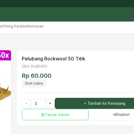
si
Fitting Paralon
Kemasan
Pelubang Rockwool 50 Titik
SKU: PLB0050
Rp 60.000
Stok habis
-
+
+ Tambah ke Keranjang
Tanya Admin
Bagikan