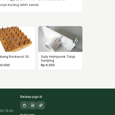
uknya kurang lebih sama)
ubang Rockwool 30
Gully Hidroponik Tutup
k
Samping
40.000
Rp 6.500
Belanja juga di
.00-15.00
Ikuti kami