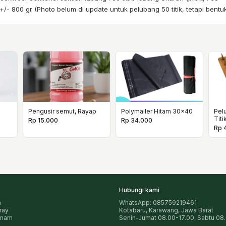
 +/- 800 gr (Photo belum di update untuk pelubang 50 titik, tetapi bent
Pengusir semut, Rayap
Polymailer Hitam 30x40
Pel
Titi
Rp 15.000
Rp 34.000
Rp 
Hubungi kami
n
WhatsApp: 085759219461
pray
Kotabaru, Karawang, Jawa Barat
anam
Senin-Jumat 08.00-17.00, Sabtu 08