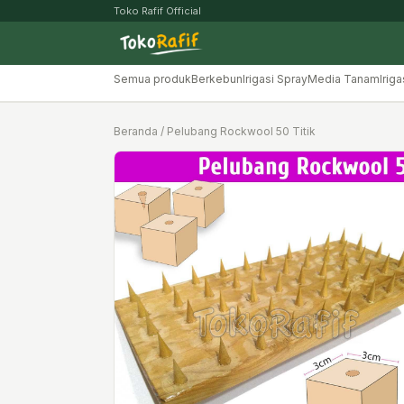
Toko Rafif Official
Semua produk
Berkebun
Irigasi Spray
Media Tanam
Iriga
Beranda
/ Pelubang Rockwool 50 Titik