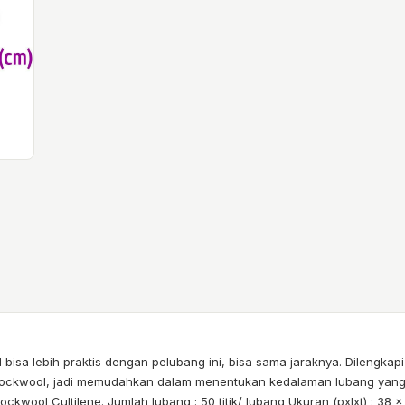
 bisa lebih praktis dengan pelubang ini, bisa sama jaraknya. Dileng
ckwool, jadi memudahkan dalam menentukan kedalaman lubang yang 
wool Cultilene. Jumlah lubang : 50 titik/ lubang Ukuran (pxlxt) : 38 x 