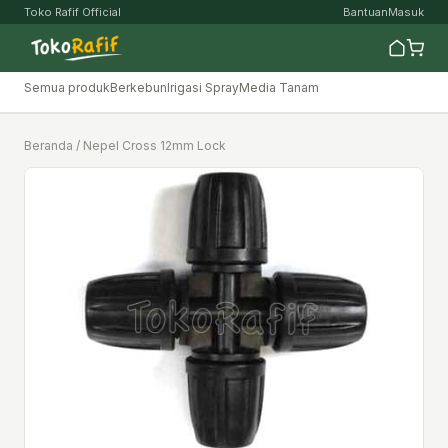
Toko Rafif Official
Bantuan
Masuk
Semua produk
Berkebun
Irigasi Spray
Media Tanam
Beranda
/ Nepel Cross 12mm Lock