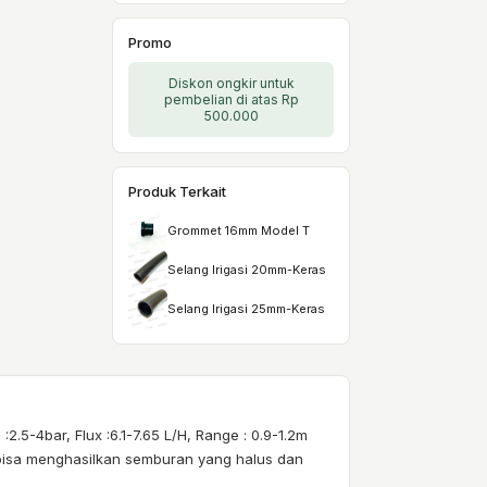
Promo
Diskon ongkir untuk
pembelian di atas Rp
500.000
Produk Terkait
Grommet 16mm Model T
Selang Irigasi 20mm-Keras
Selang Irigasi 25mm-Keras
.5-4bar, Flux :6.1-7.65 L/H, Range : 0.9-1.2m
bisa menghasilkan semburan yang halus dan