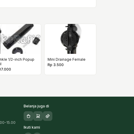
nkle 1/2-inch Popup
Mini Drainage Female
l
Rp 3.500
37.000
Belanja juga di
.00-15.00
Ikuti kami