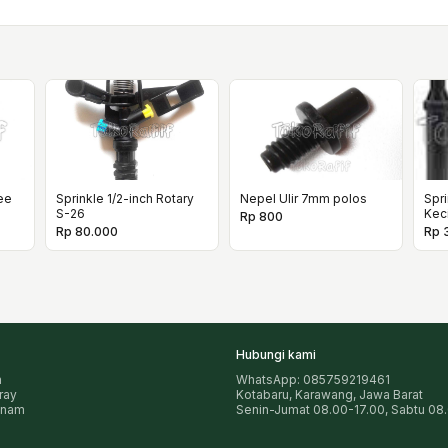
ee
Sprinkle 1/2-inch Rotary
Nepel Ulir 7mm polos
Spri
S-26
Keci
Rp 800
Rp 80.000
Rp 
Hubungi kami
n
WhatsApp: 085759219461
pray
Kotabaru, Karawang, Jawa Barat
anam
Senin-Jumat 08.00-17.00, Sabtu 08