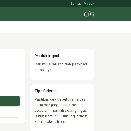
Bantuan
Masuk
Produk irigasi
Dari mulai selang dan part-part
irigasi nya
Tips Belanja
Pastikan cek kebutuhan irigasi
anda dan jangan lupa debit air
sebelum memilih selang irigasi.
Butuh bantuan? Hubungi admin
kami. Tokorafif.com