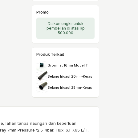
Promo
Diskon ongkir untuk
pembelian di atas Rp
500.000
Produk Terkait
Grommet 16mm Model T
Selang Irigasi 20mm-Keras
Selang Irigasi 25mm-Keras
se, lahan tanpa naungan dan keperluan
y 7mm Pressure :2.5-4bar, Flux :6.1-7.65 L/H,