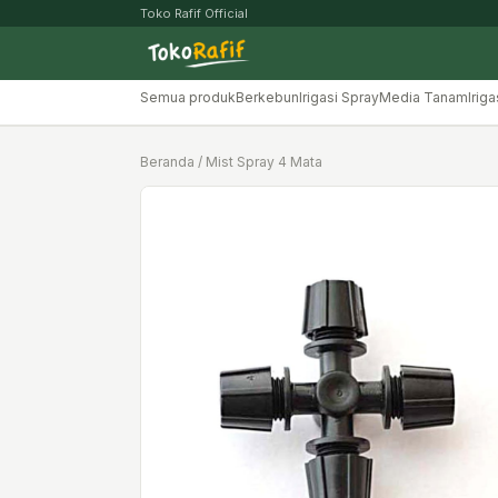
Toko Rafif Official
Semua produk
Berkebun
Irigasi Spray
Media Tanam
Iriga
Beranda
/ Mist Spray 4 Mata