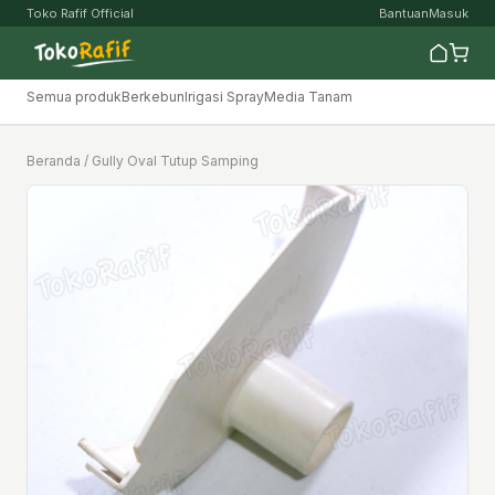
Toko Rafif Official
Bantuan
Masuk
Semua produk
Berkebun
Irigasi Spray
Media Tanam
Beranda
/ Gully Oval Tutup Samping