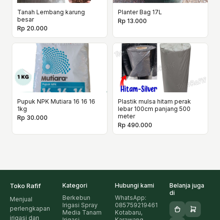
Tanah Lembang karung
Planter Bag 17L
besar
Rp 13.000
Rp 20.000
Pupuk NPK Mutiara 16 16 16
Plastik mulsa hitam perak
1kg
lebar 100cm panjang 500
meter
Rp 30.000
Rp 490.000
Toko Rafif
Kategori
Hubungi kami
Belanja juga
di
Berkebun
WhatsApp:
Menjual
Irigasi Spray
085759219461
perlengkapan
Media Tanam
Kotabaru,
irigasi dan
Irigasi
Karawang,