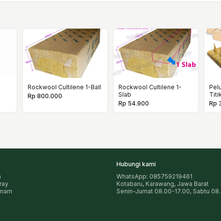
Rockwool Cultilene 1-Ball
Rockwool Cultilene 1-
Pel
Slab
Titi
Rp 800.000
Rp 54.900
Rp 
Hubungi kami
n
WhatsApp: 085759219461
pray
Kotabaru, Karawang, Jawa Barat
anam
Senin-Jumat 08.00-17.00, Sabtu 08