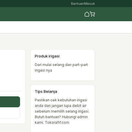
Bantuan
Masuk
Produk irigasi
Dari mulai selang dan part-part
irigasi nya
Tips Belanja
Pastikan cek kebutuhan irigasi
anda dan jangan lupa debit air
sebelum memilih selang irigasi.
Butuh bantuan? Hubungi admin
kami. Tokorafif.com