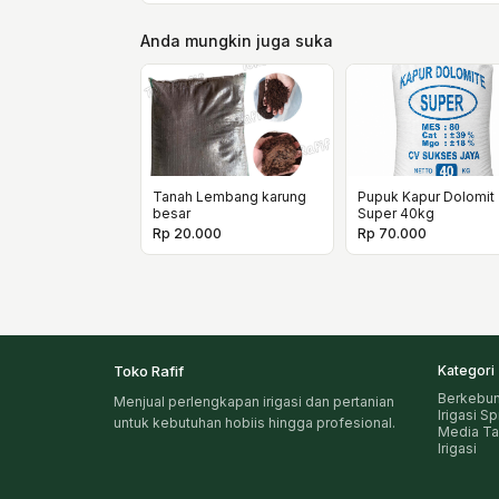
Anda mungkin juga suka
Tanah Lembang karung
Pupuk Kapur Dolomit
besar
Super 40kg
Rp 20.000
Rp 70.000
Toko Rafif
Kategori
Berkebu
Menjual perlengkapan irigasi dan pertanian
Irigasi S
untuk kebutuhan hobiis hingga profesional.
Media T
Irigasi