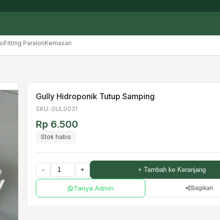
si
Fitting Paralon
Kemasan
Gully Hidroponik Tutup Samping
SKU: GUL0031
Rp 6.500
Stok habis
-
+
+ Tambah ke Keranjang
Tanya Admin
Bagikan