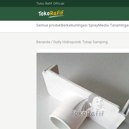
Toko Rafif Official
Semua produk
Berkebun
Irigasi Spray
Media Tanam
Iriga
Beranda
/ Gully Hidroponik Tutup Samping