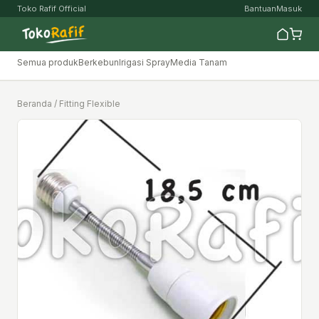
Toko Rafif Official
Bantuan
Masuk
Semua produk
Berkebun
Irigasi Spray
Media Tanam
Beranda
/ Fitting Flexible