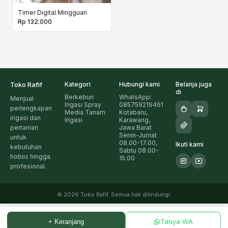
Timer Digital Mingguan
Rp 132.000
Toko Rafif
Kategori
Hubungi kami
Belanja juga
di
Berkebun
WhatsApp:
Menjual
Irigasi Spray
085759219461
perlengkapan
Media Tanam
Kotabaru,
irigasi dan
Irigasi
Karawang,
pertanian
Jawa Barat
Senin-Jumat
untuk
08.00-17.00,
Ikuti kami
kebutuhan
Sabtu 08.00-
hobiis hingga
15.00
profesional.
© 2026 Toko Rafif. Semua hak dilindungi.
Tanya WA
+ Keranjang