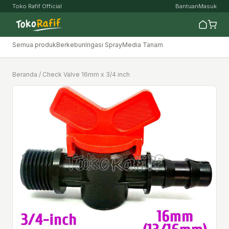
Toko Rafif Official
Bantuan
Masuk
Semua produk
Berkebun
Irigasi Spray
Media Tanam
Beranda
/ Check Valve 16mm x 3/4 inch