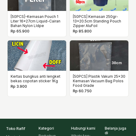
[50PCS]-Kemasan Pouch 1
[50PCS] Kemasan 250gr-
Liter 16x27cm Liquid-Cairan
13x20.5cm Standing Pouch
Bahan Nylon Lldpe
Zipper AluFoil
Rp 65.900
Rp 85.800
Kertas bungkus anti lengket
[50PCS] Plastik Vakum 25x30
bekas copotan sticker 1Kg
Kemasan Vacuum Bag Polos
Food Grade
Rp 3.900
Rp 60.750
Toko Rafif
Kategori
Hubungi kami
Belanja juga
di
Berkebun
WhatsApp: