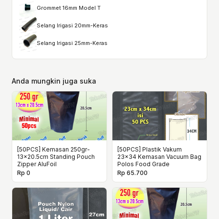
Grommet 16mm Model T
Selang Irigasi 20mm-Keras
Selang Irigasi 25mm-Keras
Anda mungkin juga suka
[50PCS] Kemasan 250gr-
[50PCS] Plastik Vakum
13×20.5cm Standing Pouch
23x34 Kemasan Vacuum Bag
Zipper AluFoil
Polos Food Grade
Rp 0
Rp 65.700