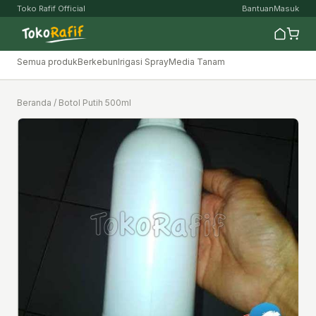
Toko Rafif Official
Bantuan
Masuk
Semua produk
Berkebun
Irigasi Spray
Media Tanam
Beranda
/ Botol Putih 500ml