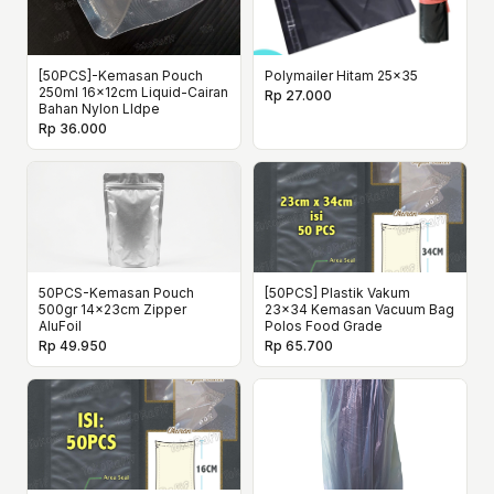
[50PCS]-Kemasan Pouch
Polymailer Hitam 25x35
250ml 16x12cm Liquid-Cairan
Rp 27.000
Bahan Nylon Lldpe
Rp 36.000
50PCS-Kemasan Pouch
[50PCS] Plastik Vakum
500gr 14x23cm Zipper
23x34 Kemasan Vacuum Bag
AluFoil
Polos Food Grade
Rp 49.950
Rp 65.700