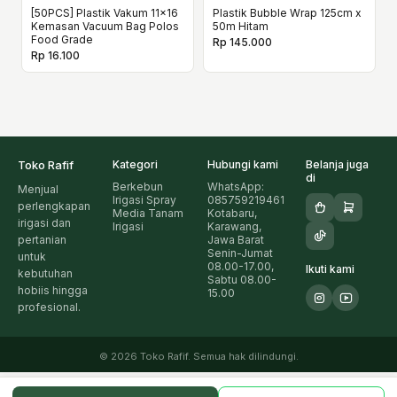
[50PCS] Plastik Vakum 11x16
Plastik Bubble Wrap 125cm x
Kemasan Vacuum Bag Polos
50m Hitam
Food Grade
Rp 145.000
Rp 16.100
Toko Rafif
Kategori
Hubungi kami
Belanja juga
di
Berkebun
WhatsApp:
Menjual
Irigasi Spray
085759219461
perlengkapan
Media Tanam
Kotabaru,
irigasi dan
Irigasi
Karawang,
pertanian
Jawa Barat
Senin-Jumat
untuk
08.00-17.00,
Ikuti kami
kebutuhan
Sabtu 08.00-
hobiis hingga
15.00
profesional.
© 2026 Toko Rafif. Semua hak dilindungi.