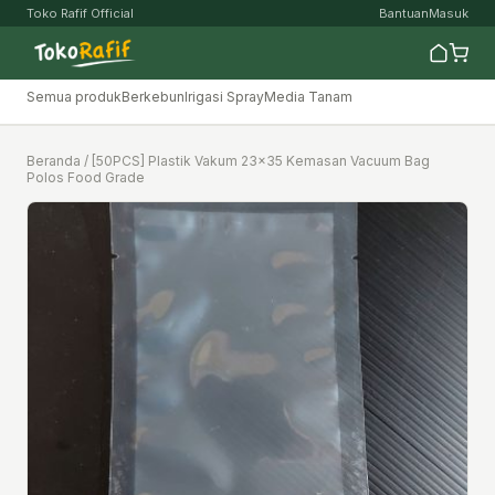
Toko Rafif Official
Bantuan
Masuk
Semua produk
Berkebun
Irigasi Spray
Media Tanam
Beranda
/ [50PCS] Plastik Vakum 23×35 Kemasan Vacuum Bag
Polos Food Grade