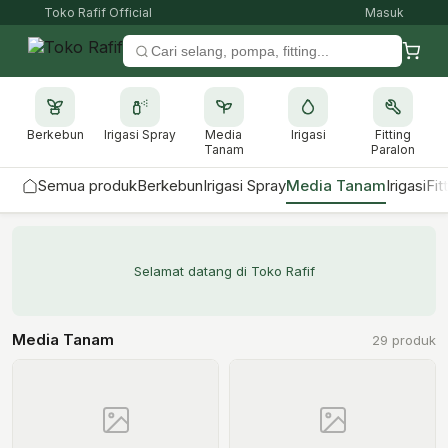
Toko Rafif Official
Masuk
Berkebun
Irigasi Spray
Media
Irigasi
Fitting
Tanam
Paralon
Semua produk
Berkebun
Irigasi Spray
Media Tanam
Irigasi
Fit
Selamat datang di Toko Rafif
Media Tanam
29 produk