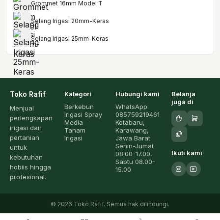
Grommet 16mm Model T
Selang Irigasi 20mm-Keras
Selang Irigasi 25mm-Keras
Toko Rafif
Kategori
Hubungi kami
Belanja
juga di
Berkebun
WhatsApp:
Menjual
Irigasi Spray
085759219461
perlengkapan
Media
Kotabaru,
irigasi dan
Tanam
Karawang,
pertanian
Irigasi
Jawa Barat
Senin-Jumat
untuk
Ikuti kami
08.00-17.00,
kebutuhan
Sabtu 08.00-
hobiis hingga
15.00
profesional.
© 2026 Toko Rafif. Semua hak dilindungi.